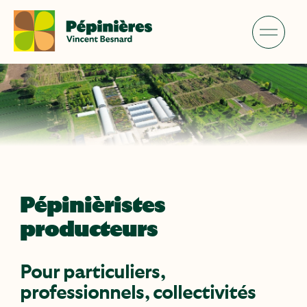
Skip
to
content
Pépinièristes
producteurs
Pour particuliers,
professionnels, collectivités