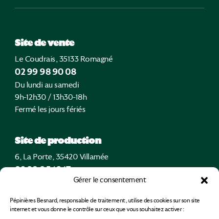
Site de vente
Le Coudrais, 35133 Romagné
02 99 98 90 08
Du lundi au samedi
9h-12h30 / 13h30-18h
Fermé les jours fériés
Site de production
6, La Porte, 35420 Villamée
02 99 95 16 17
Gérer le consentement
Uniquement sur rendez-vous
Pépinières Besnard, responsable de traitement, utilise des cookies sur son site
internet et vous donne le contrôle sur ceux que vous souhaitez activer :