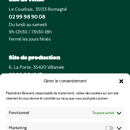
Le Coudrais, 35133 Romagné
02 99 98 90 08
Du lundi au samedi
9h-12h30 / 13h30-18h
Fermé les jours fériés
Site de production
6, La Porte, 35420 Villamée
02 99 95 16 17
Gérer le consentement
Uniquement sur rendez-vous
Pépinières Besnard, responsable de traitement, utilise des cookies sur son site
internet et vous donne le contrôle sur ceux que vous souhaitez activer :
Fonctionnel
Toujours activé
Marketing